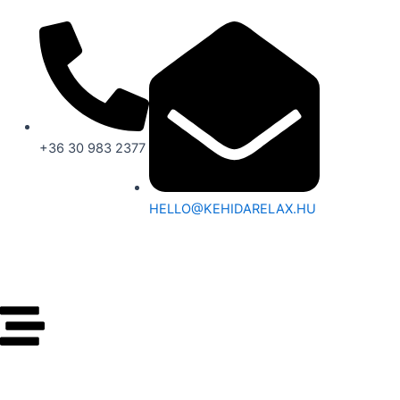
SKIP
TO
CONTENT
+36 30 983 2377
HELLO@KEHIDARELAX.HU