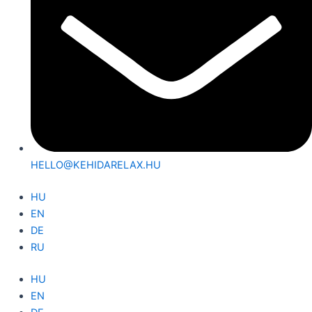
HELLO@KEHIDARELAX.HU
HU
EN
DE
RU
HU
EN