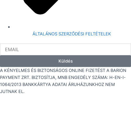
ÁLTALÁNOS SZERZŐDÉSI FELTÉTELEK
EMAIL
Küldés
A KÉNYELMES ÉS BIZTONSÁGOS ONLINE FIZETÉST A BARION
PAYMENT ZRT. BIZTOSÍTJA, MNB ENGEDÉLY SZÁMA: H-EN-I-
1064/2013 BANKKÁRTYA ADATAI ÁRUHÁZUNKHOZ NEM
JUTNAK EL.