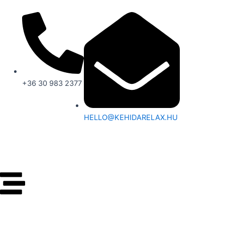
SKIP
TO
CONTENT
+36 30 983 2377
HELLO@KEHIDARELAX.HU