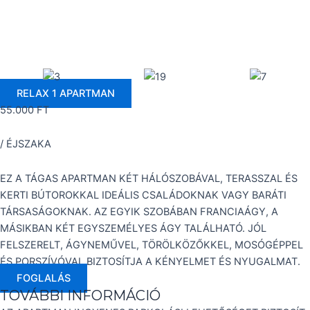
RELAX 1 APARTMAN
55.000 FT
/ ÉJSZAKA
EZ A TÁGAS APARTMAN KÉT HÁLÓSZOBÁVAL, TERASSZAL ÉS
KERTI BÚTOROKKAL IDEÁLIS CSALÁDOKNAK VAGY BARÁTI
TÁRSASÁGOKNAK. AZ EGYIK SZOBÁBAN FRANCIAÁGY, A
MÁSIKBAN KÉT EGYSZEMÉLYES ÁGY TALÁLHATÓ. JÓL
FELSZERELT, ÁGYNEMŰVEL, TÖRÖLKÖZŐKKEL, MOSÓGÉPPEL
ÉS PORSZÍVÓVAL BIZTOSÍTJA A KÉNYELMET ÉS NYUGALMAT.
FOGLALÁS
TOVÁBBI INFORMÁCIÓ