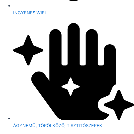
INGYENES WIFI
ÁGYNEMŰ, TÖRÖLKÖZŐ, TISZTITÓSZEREK