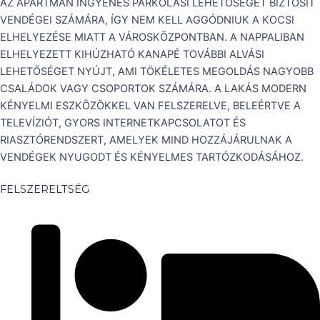
AZ APARTMAN INGYENES PARKOLÁSI LEHETŐSÉGET BIZTOSÍT
VENDÉGEI SZÁMÁRA, ÍGY NEM KELL AGGÓDNIUK A KOCSI
ELHELYEZÉSE MIATT A VÁROSKÖZPONTBAN. A NAPPALIBAN
ELHELYEZETT KIHÚZHATÓ KANAPÉ TOVÁBBI ALVÁSI
LEHETŐSÉGET NYÚJT, AMI TÖKÉLETES MEGOLDÁS NAGYOBB
CSALÁDOK VAGY CSOPORTOK SZÁMÁRA. A LAKÁS MODERN
KÉNYELMI ESZKÖZÖKKEL VAN FELSZERELVE, BELEÉRTVE A
TELEVÍZIÓT, GYORS INTERNETKAPCSOLATOT ÉS
RIASZTÓRENDSZERT, AMELYEK MIND HOZZÁJÁRULNAK A
VENDÉGEK NYUGODT ÉS KÉNYELMES TARTÓZKODÁSÁHOZ.
FELSZERELTSÉG