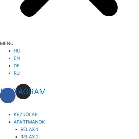
MENÜ
HU
EN
DE
RU
CEBOOK-
INSTAGRAM
F
KEZDŐLAP
APARTMANOK
RELAX 1
RELAX 2