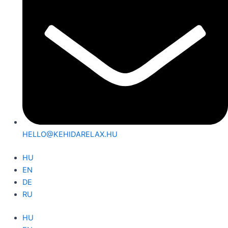
HELLO@KEHIDARELAX.HU
HU
EN
DE
RU
HU